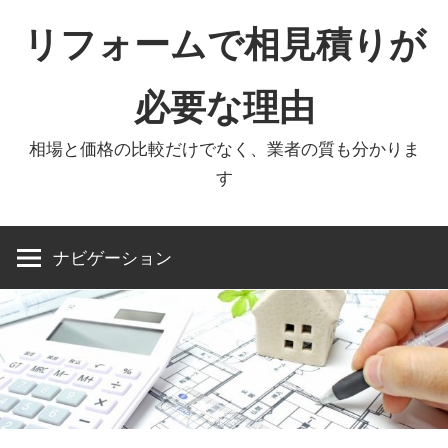
コ
リフォームで相見積りが
ン
テ
必要な理由
ン
ツ
相場と価格の比較だけでなく、業者の質も分かりま
へ
す
ス
キ
ッ
ナビゲーション
プ